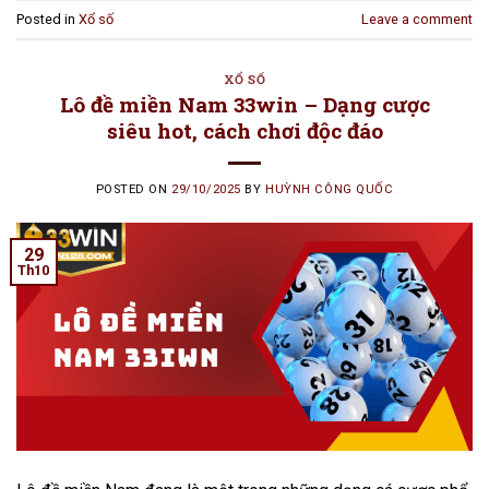
Posted in
Xổ số
Leave a comment
XỔ SỐ
Lô đề miền Nam 33win – Dạng cược
siêu hot, cách chơi độc đáo
POSTED ON
29/10/2025
BY
HUỲNH CÔNG QUỐC
29
Th10