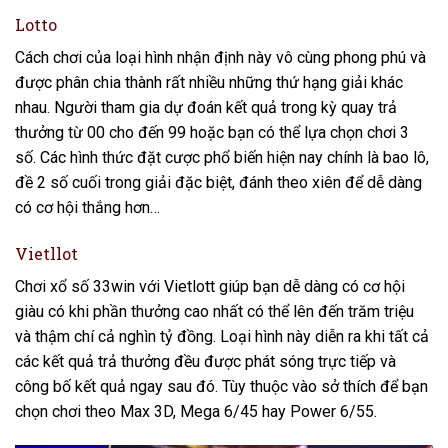
Lotto
Cách chơi của loại hình nhận định này vô cùng phong phú và
được phân chia thành rất nhiều những thứ hạng giải khác
nhau. Người tham gia dự đoán kết quả trong kỳ quay trả
thưởng từ 00 cho đến 99 hoặc bạn có thể lựa chọn chơi 3
số. Các hình thức đặt cược phổ biến hiện nay chính là bao lô,
đề 2 số cuối trong giải đặc biệt, đánh theo xiên để dễ dàng
có cơ hội thắng hơn…
Vietllot
Chơi xổ số 33win với Vietlott giúp bạn dễ dàng có cơ hội
giàu có khi phần thưởng cao nhất có thể lên đến trăm triệu
và thậm chí cả nghìn tỷ đồng. Loại hình này diễn ra khi tất cả
các kết quả trả thưởng đều được phát sóng trực tiếp và
công bố kết quả ngay sau đó. Tùy thuộc vào sở thích để bạn
chọn chơi theo Max 3D, Mega 6/45 hay Power 6/55.