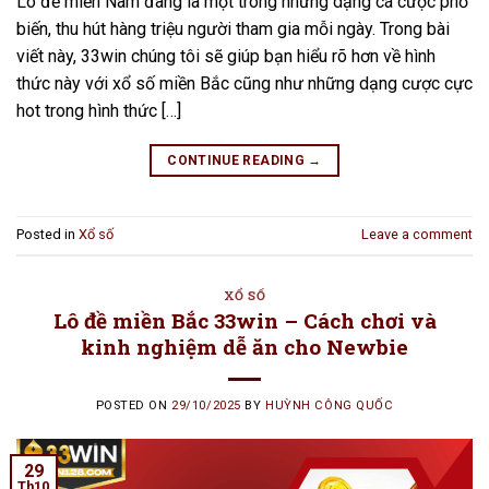
Lô đề miền Nam đang là một trong những dạng cá cược phổ
biến, thu hút hàng triệu người tham gia mỗi ngày. Trong bài
viết này, 33win chúng tôi sẽ giúp bạn hiểu rõ hơn về hình
thức này với xổ số miền Bắc cũng như những dạng cược cực
hot trong hình thức […]
CONTINUE READING
→
Posted in
Xổ số
Leave a comment
XỔ SỐ
Lô đề miền Bắc 33win – Cách chơi và
kinh nghiệm dễ ăn cho Newbie
POSTED ON
29/10/2025
BY
HUỲNH CÔNG QUỐC
29
Th10