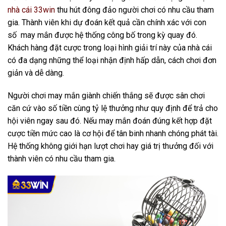
nhà cái 33win
thu hút đông đảo người chơi có nhu cầu tham
gia. Thành viên khi dự đoán kết quả cần chính xác với con
số may mắn được hệ thống công bố trong kỳ quay đó.
Khách hàng đặt cược trong loại hình giải trí này của nhà cái
có đa dạng những thể loại nhận định hấp dẫn, cách chơi đơn
giản và dễ dàng.
Người chơi may mắn giành chiến thắng sẽ được sân chơi
căn cứ vào số tiền cùng tỷ lệ thưởng như quy định để trả cho
hội viên ngay sau đó. Nếu may mắn đoán đúng kết hợp đặt
cược tiền mức cao là cơ hội để tân binh nhanh chóng phát tài.
Hệ thống không giới hạn lượt chơi hay giá trị thưởng đối với
thành viên có nhu cầu tham gia.