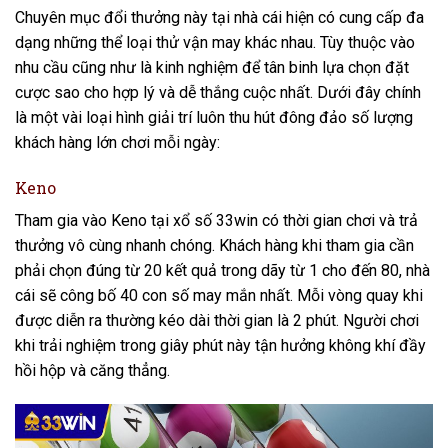
Chuyên mục đổi thưởng này tại nhà cái hiện có cung cấp đa
dạng những thể loại thử vận may khác nhau. Tùy thuộc vào
nhu cầu cũng như là kinh nghiệm để tân binh lựa chọn đặt
cược sao cho hợp lý và dễ thắng cuộc nhất. Dưới đây chính
là một vài loại hình giải trí luôn thu hút đông đảo số lượng
khách hàng lớn chơi mỗi ngày:
Keno
Tham gia vào Keno tại xổ số 33win có thời gian chơi và trả
thưởng vô cùng nhanh chóng. Khách hàng khi tham gia cần
phải chọn đúng từ 20 kết quả trong dãy từ 1 cho đến 80, nhà
cái sẽ công bố 40 con số may mắn nhất. Mỗi vòng quay khi
được diễn ra thường kéo dài thời gian là 2 phút. Người chơi
khi trải nghiệm trong giây phút này tận hưởng không khí đầy
hồi hộp và căng thẳng.