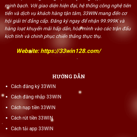
minh bạch. Với giao diện hiện đại, hệ thống công nghệ tiên
tiến và dịch vụ khách hàng tận tâm, 33WIN mang đến cơ
hội giải trí đẳng cấp. Đăng ký ngay để nhận 99.999K và
hàng loạt khuyến mãi hấp dẫn, hòa mình vào các trận đấu
kịch tính và chinh phục chiến thắng thực thụ.
Website:
https://33win128.com/
HƯỚNG DẪN
Cách đăng ký 33WIN
Cách đăng nhập 33WIN
Cách nạp tiền 33WIN
Cách rút tiền 33WIN
Cách tải app 33WIN