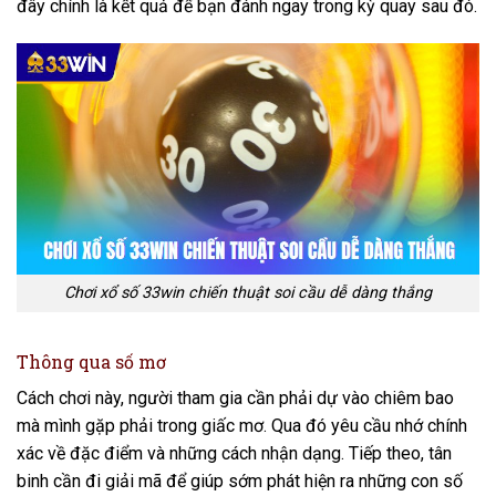
đây chính là kết quả để bạn đánh ngay trong kỳ quay sau đó.
Chơi xổ số 33win chiến thuật soi cầu dễ dàng thắng
Thông qua số mơ
Cách chơi này, người tham gia cần phải dự vào chiêm bao
mà mình gặp phải trong giấc mơ. Qua đó yêu cầu nhớ chính
xác về đặc điểm và những cách nhận dạng. Tiếp theo, tân
binh cần đi giải mã để giúp sớm phát hiện ra những con số