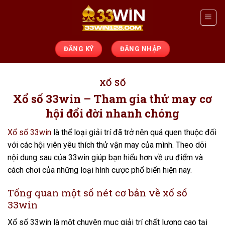
Skip
to
content
ĐĂNG KÝ
ĐĂNG NHẬP
XỔ SỐ
Xổ số 33win – Tham gia thử may cơ
hội đổi đời nhanh chóng
Xổ số 33win
là thể loại giải trí đã trở nên quá quen thuộc đối
với các hội viên yêu thích thử vận may của mình. Theo dõi
nội dung sau của 33win giúp bạn hiểu hơn về ưu điểm và
cách chơi của những loại hình cược phổ biến hiện nay.
Tổng quan một số nét cơ bản về xổ số
33win
Xổ số 33win là một chuyên mục giải trí chất lượng cao tại