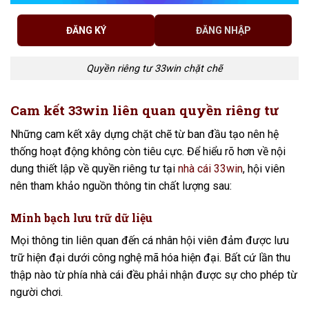
ĐĂNG KÝ
ĐĂNG NHẬP
Quyền riêng tư 33win chặt chẽ
Cam kết 33win liên quan quyền riêng tư
Những cam kết xây dựng chặt chẽ từ ban đầu tạo nên hệ
thống hoạt động không còn tiêu cực. Để hiểu rõ hơn về nội
dung thiết lập về quyền riêng tư tại
nhà cái 33win
, hội viên
nên tham khảo nguồn thông tin chất lượng sau:
Minh bạch lưu trữ dữ liệu
Mọi thông tin liên quan đến cá nhân hội viên đảm được lưu
trữ hiện đại dưới công nghệ mã hóa hiện đại. Bất cứ lần thu
thập nào từ phía nhà cái đều phải nhận được sự cho phép từ
người chơi.