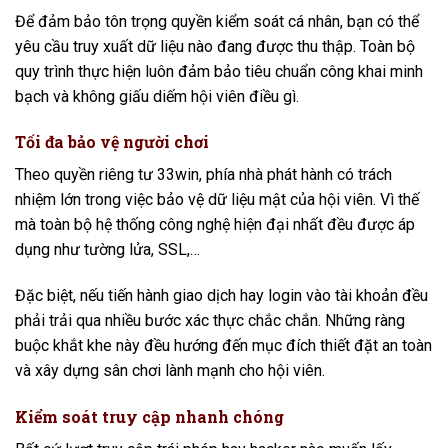
Để đảm bảo tôn trọng quyền kiểm soát cá nhân, bạn có thể
yêu cầu truy xuất dữ liệu nào đang được thu thập. Toàn bộ
quy trình thực hiện luôn đảm bảo tiêu chuẩn công khai minh
bạch và không giấu diếm hội viên điều gì.
Tối đa bảo vệ người chơi
Theo quyền riêng tư 33win, phía nhà phát hành có trách
nhiệm lớn trong việc bảo vệ dữ liệu mật của hội viên. Vì thế
mà toàn bộ hệ thống công nghệ hiện đại nhất đều được áp
dụng như tường lửa, SSL,…
Đặc biệt, nếu tiến hành giao dịch hay login vào tài khoản đều
phải trải qua nhiều bước xác thực chắc chắn. Những ràng
buộc khắt khe này đều hướng đến mục đích thiết đặt an toàn
và xây dựng sân chơi lành mạnh cho hội viên.
Kiểm soát truy cập nhanh chóng