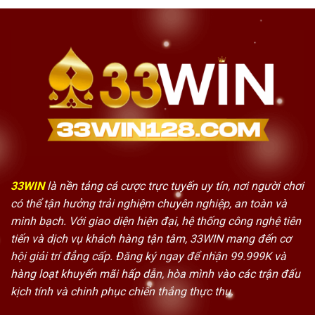
33WIN
là nền tảng cá cược trực tuyến uy tín, nơi người chơi
có thể tận hưởng trải nghiệm chuyên nghiệp, an toàn và
minh bạch. Với giao diện hiện đại, hệ thống công nghệ tiên
tiến và dịch vụ khách hàng tận tâm, 33WIN mang đến cơ
hội giải trí đẳng cấp. Đăng ký ngay để nhận 99.999K và
hàng loạt khuyến mãi hấp dẫn, hòa mình vào các trận đấu
kịch tính và chinh phục chiến thắng thực thụ.