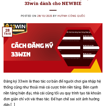
33win dành cho NEWBIE
POSTED ON
28/10/2025
BY
HUỲNH CÔNG QUỐC
28
Th10
Đăng ký 33win là thao tác cơ bản để người chơi gia nhập hệ
thống cũng như thoải mái cá cược trên nền tảng. Bên cạnh
nền tảng hiện đại, nhà cái cũng tối ưu quy trình tạo tài khoản
đơn giản chỉ với vài thao tác. Để hạn chế sai sót ảnh hưởng
đến […]