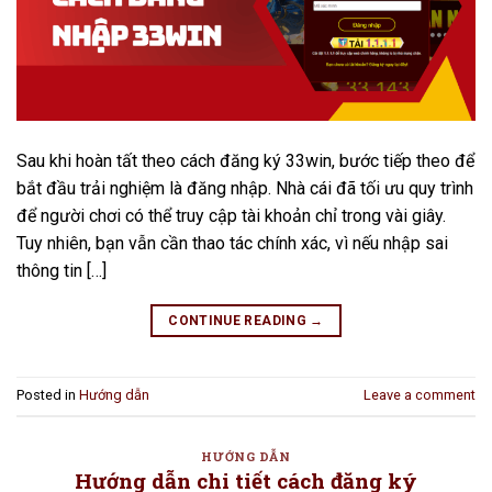
Sau khi hoàn tất theo cách đăng ký 33win, bước tiếp theo để
bắt đầu trải nghiệm là đăng nhập. Nhà cái đã tối ưu quy trình
để người chơi có thể truy cập tài khoản chỉ trong vài giây.
Tuy nhiên, bạn vẫn cần thao tác chính xác, vì nếu nhập sai
thông tin […]
CONTINUE READING
→
Posted in
Hướng dẫn
Leave a comment
HƯỚNG DẪN
Hướng dẫn chi tiết cách đăng ký