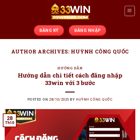
Skip
to
content
ĐĂNG KÝ
ĐĂNG NHẬP
AUTHOR ARCHIVES:
HUỲNH CÔNG QUỐC
HƯỚNG DẪN
Hướng dẫn chi tiết cách đăng nhập
33win với 3 bước
POSTED ON
28/10/2025
BY
HUỲNH CÔNG QUỐC
28
Th10