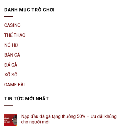
DANH MỤC TRÒ CHƠI
CASINO
THỂ THAO
NỔ HŨ
BẮN CÁ
ĐÁ GÀ
XỔ SỐ
GAME BÀI
TIN TỨC MỚI NHẤT
Nạp đầu đá gà tặng thưởng 50% – Ưu đãi khủng
cho người mới